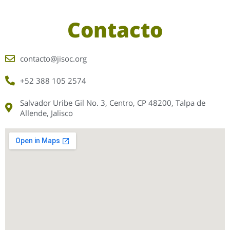
Contacto
contacto@jisoc.org
+52 388 105 2574
Salvador Uribe Gil No. 3, Centro, CP 48200, Talpa de
Allende, Jalisco